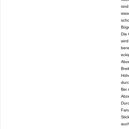
sind
was
scho
Büge
Die
wird
bere
ecki
Abze
Brei
Höhe
durc
Bei 
Abze
Dur
Fana
Stic
auch