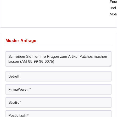
Feu
und
Moto
Muster-Anfrage