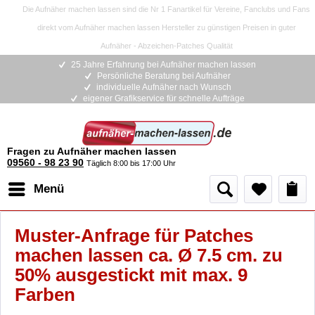
Die Aufnäher machen lassen sind die Nr 1 Fanartikel für Vereine, Fanclubs und Fans
direkt vom Aufnäher machen lassen Hersteller zu günstigen Preisen in guter
Aufnäher - Abzeichen-Patches Qualität
25 Jahre Erfahrung bei Aufnäher machen lassen
Persönliche Beratung bei Aufnäher
individuelle Aufnäher nach Wunsch
eigener Grafikservice für schnelle Aufträge
Fragen zu Aufnäher machen lassen
09560 - 98 23 90
Täglich 8:00 bis 17:00 Uhr
Menü
Muster-Anfrage für Patches
machen lassen ca. Ø 7.5 cm. zu
50% ausgestickt mit max. 9
Farben