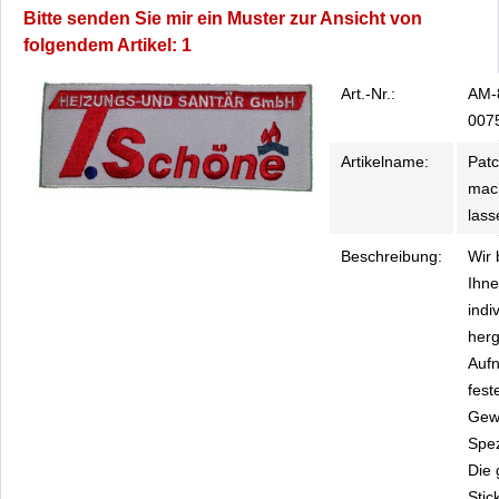
Bitte senden Sie mir ein Muster zur Ansicht von
folgendem Artikel: 1
Art.-Nr.:
AM-
007
Artikelname:
Pat
mac
lass
Beschreibung:
Wir 
Ihn
indi
herg
Aufn
fes
Gew
Spez
Die 
Stic