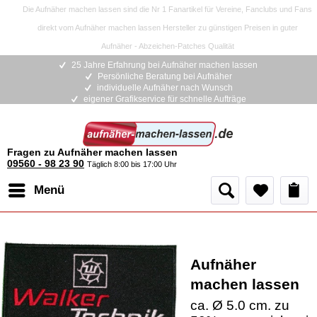
Die Aufnäher machen lassen sind die Nr 1 Fanartikel für Vereine, Fanclubs und Fans
direkt vom Aufnäher machen lassen Hersteller zu günstigen Preisen in guter
Aufnäher - Abzeichen-Patches Qualität
25 Jahre Erfahrung bei Aufnäher machen lassen
Persönliche Beratung bei Aufnäher
individuelle Aufnäher nach Wunsch
eigener Grafikservice für schnelle Aufträge
Fragen zu Aufnäher machen lassen
09560 - 98 23 90
Täglich 8:00 bis 17:00 Uhr
Menü
Aufnäher
machen lassen
ca. Ø 5.0 cm. zu